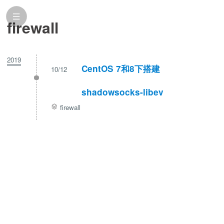
firewall
2019
CentOS 7和8下搭建
10/12
shadowsocks-libev
firewall