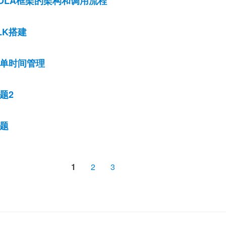
OLA框架的架构和调用流程
LK搭建
单时间管理
题2
题
1
2
3