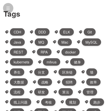
Tags
CDH
DDD
ELK
Git
Java
MQ
Mac
MySQL
REST
RPA
docker
kubernets
milvus
健身
养生
分支
区块链
墙
大数据
战略
招聘
效率
流程
研发
算法
管理
线上问题
考核
规划
跑步